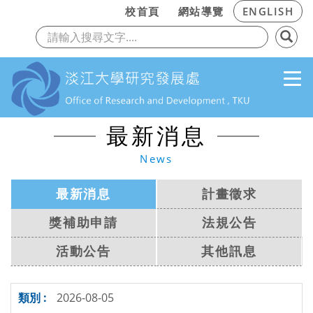
:::
校首頁
網站導覽
ENGLISH
上一頁
下
跳到主要內容
最新消息
News
最新消息
計畫徵求
獎補助申請
法規公告
活動公告
其他訊息
2026-08-05